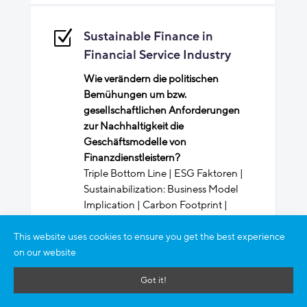
Z
Sustainable Finance in
Financial Service Industry
Wie verändern die politischen
Bemühungen um bzw.
gesellschaftlichen Anforderungen
zur Nachhaltigkeit die
Geschäftsmodelle von
Finanzdienstleistern?
Triple Bottom Line | ESG Faktoren |
Sustainabilization: Business Model
Implication | Carbon Footprint |
Sustainable Asset Allocation | Climate
and transition Risk
This website uses cookies to ensure you get the best experience
on our website
Got it!
Z
Organisation/IT